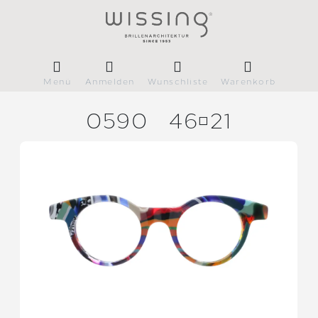
Menü
Anmelden
Wunschliste
Warenkorb
0590
4621