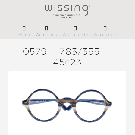
Menü
Anmelden
Wunschliste
Warenkorb
0579
1783/
3551
4523