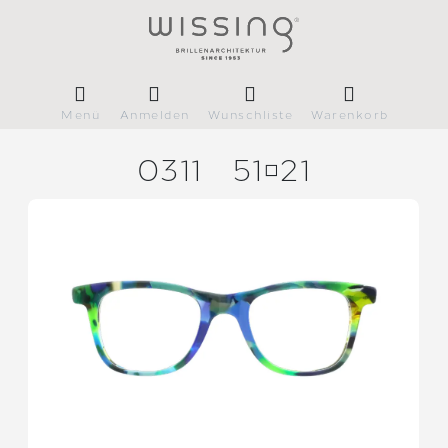
Menü
Anmelden
Wunschliste
Warenkorb
0311
5121