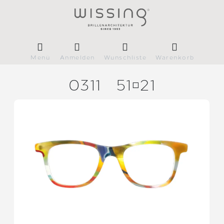
Menü
Anmelden
Wunschliste
Warenkorb
0311
5121