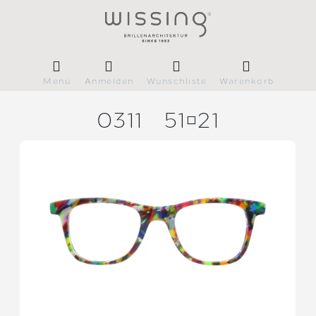
Menü
Anmelden
Wunschliste
Warenkorb
0311
5121