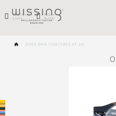
Wunsch
Waren
Liste
Korb
0040 BH8 1768/3462 47-20
0