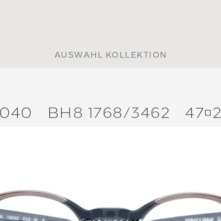
AUSWAHL KOLLEKTION
040
BH8 1768/
3462
47